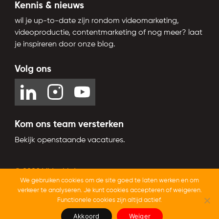
Kennis & nieuws
wil je up-to-date zijn rondom videomarketing,
videoproductie, contentmarketing of nog meer? laat
je inspireren door onze blog.
Volg ons
Kom ons team versterken
Bekijk openstaande vacatures.
© 2026 Videobird
We gebruiken cookies om de site goed te laten werken en om
Trustoo.nl
Beoordeeld op
met een
9,4
van 10
verkeer te analyseren. Je kunt cookies accepteren of weigeren.
Functionele cookies zijn altijd actief.
Akkoord
Weiger