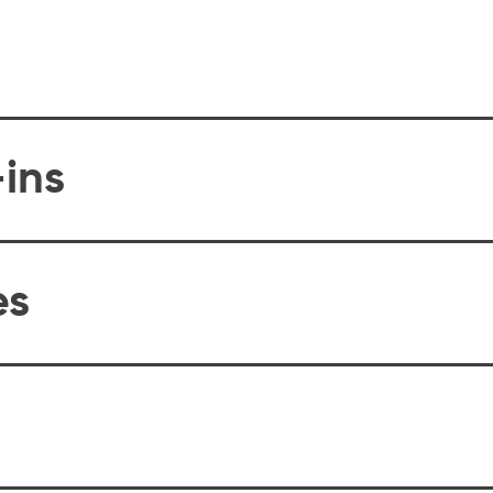
ins
es