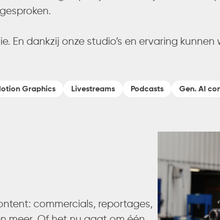
itgesproken.
ie. En dankzij onze studio’s en ervaring kunnen 
otion Graphics
Livestreams
Podcasts
Gen. AI co
ntent: commercials, reportages,
 en meer. Of het nu gaat om één