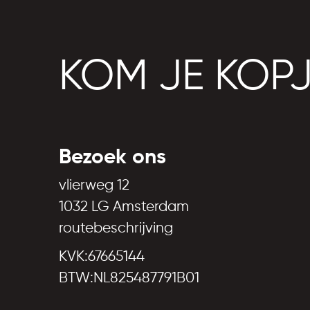
KOM JE KOP
Bezoek ons
vlierweg 12
1032 LG Amsterdam
routebeschrijving
KVK:67665144
BTW:NL825487791B01