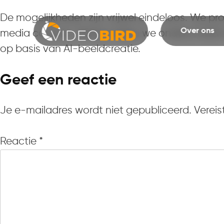
De mogelijkheden zijn vrijwel eindeloos. We pr
Over ons
media content. Hierbij maken we onderscheid i
op basis van AI-beeldcreatie.
Geef een reactie
Je e-mailadres wordt niet gepubliceerd.
Vereis
Reactie
*