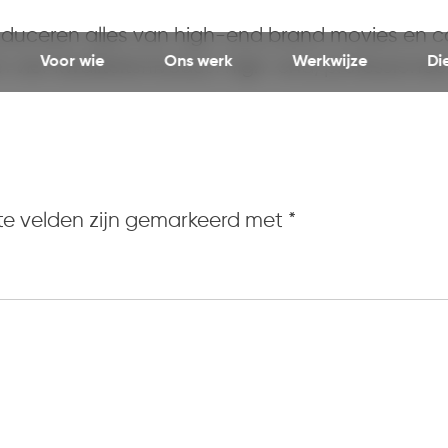
oduceren alles van high-end brand movies en co
Voor wie
Ons werk
Werkwijze
Di
n vier kwaliteitsniveaus: high-end, profession
te velden zijn gemarkeerd met
*