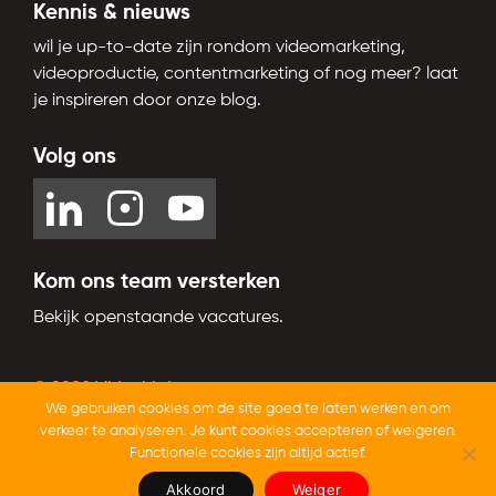
Kennis & nieuws
wil je up-to-date zijn rondom videomarketing,
videoproductie, contentmarketing of nog meer? laat
je inspireren door onze blog.
Volg ons
Kom ons team versterken
Bekijk openstaande vacatures.
© 2026 Videobird
We gebruiken cookies om de site goed te laten werken en om
Trustoo.nl
Beoordeeld op
met een
9,4
van 10
verkeer te analyseren. Je kunt cookies accepteren of weigeren.
Functionele cookies zijn altijd actief.
Akkoord
Weiger