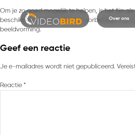
Om je zo goed mogelijk te helpen, is het fijn 
Over ons
beschikbare budget. Heb je voorbeelden van vide
beeldvorming.
Geef een reactie
Je e-mailadres wordt niet gepubliceerd.
Vereis
Reactie
*