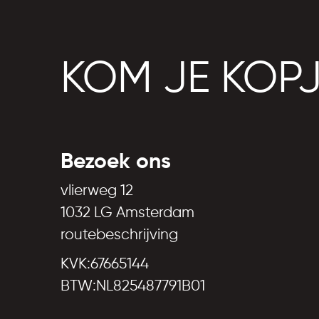
KOM JE KOP
Bezoek ons
vlierweg 12
1032 LG Amsterdam
routebeschrijving
KVK:67665144
BTW:NL825487791B01