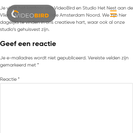
Je vindt het kantoor van VideoBird en Studio Het Nest aan de
☰
Vlierweg 12 in het bruisende Amsterdam Noord. We zijn hier
dagelijks te vinden in ons creatieve hart, waar ook al onze
studio’s gehuisvest zijn.
Geef een reactie
Je e-mailadres wordt niet gepubliceerd.
Vereiste velden zijn
gemarkeerd met
*
Reactie
*