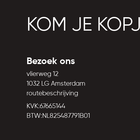
KOM JE KOP
Bezoek ons
vlierweg 12
1032 LG Amsterdam
routebeschrijving
KVK:67665144
BTW:NL825487791B01