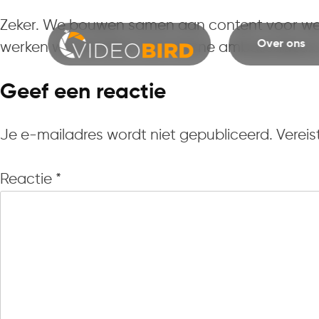
Zeker. We bouwen samen aan content voor werv
Over ons
werken we het liefst met interne ambassadeurs o
Geef een reactie
Je e-mailadres wordt niet gepubliceerd.
Vereis
Reactie
*