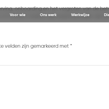
ing, onboarding en het vergroten van de betr
Voor wie
Ons werk
Werkwijze
Di
f content creators die nauw betrokken zijn bij 
te velden zijn gemarkeerd met
*