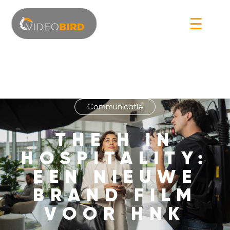
☰
Communicatie
THE H IN
HOSPITALITY:
EEN NIEUWE
BRAND FILM
VOOR HNK