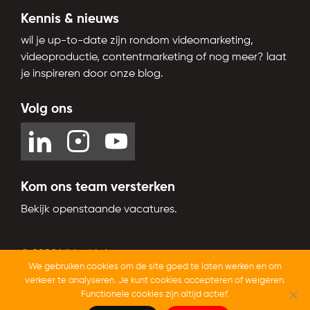
Kennis & nieuws
wil je up-to-date zijn rondom videomarketing,
videoproductie, contentmarketing of nog meer? laat
je inspireren door onze blog.
Volg ons
Kom ons team versterken
Bekijk openstaande vacatures.
© 2026 Videobird
We gebruiken cookies om de site goed te laten werken en om
Trustoo.nl
Beoordeeld op
met een
9,4
van 10
verkeer te analyseren. Je kunt cookies accepteren of weigeren.
Functionele cookies zijn altijd actief.