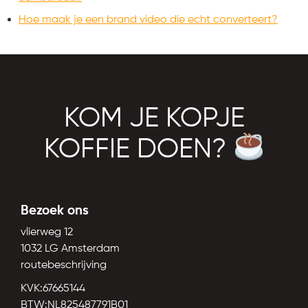
Hoe maak je een brand video die echt converteert?
KOM JE KOPJE
KOFFIE DOEN?
Bezoek ons
vlierweg 12
1032 LG Amsterdam
routebeschrijving
KVK:67665144
BTW:NL825487791B01