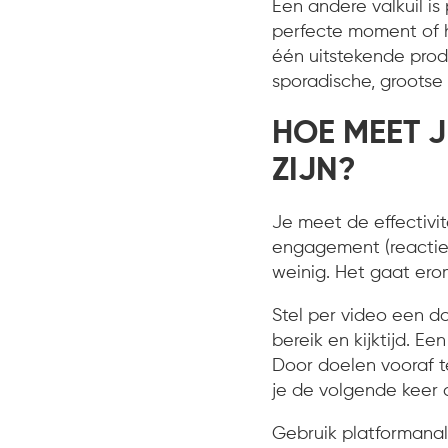
Een andere valkuil is
perfecte moment of h
één uitstekende produ
sporadische, grootse 
HOE MEET J
ZIJN?
Je meet de effectivit
engagement (reacties,
weinig. Het gaat ero
Stel per video een d
bereik en kijktijd. E
Door doelen vooraf t
je de volgende keer 
Gebruik platformanal