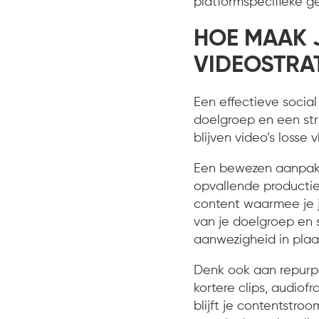
platformspecifieke 
HOE MAAK J
VIDEOSTRA
Een effectieve socia
doelgroep en een str
blijven video’s losse
Een bewezen aanpak 
opvallende productie
content waarmee je 
van je doelgroep en
aanwezigheid in plaat
Denk ook aan repurp
kortere clips, audiof
blijft je contentstro