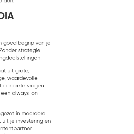
p aan.
DIA
n goed begrip van je
Zonder strategie
ngdoelstellingen.
 uit grote,
ge, waardevolle
t concrete vragen
r een always-on
gezet in meerdere
uit je investering en
contentpartner