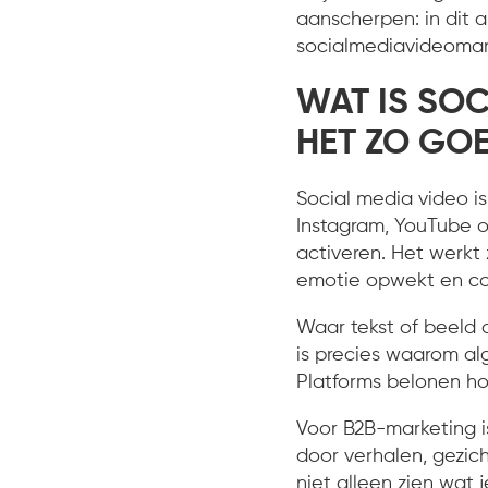
aanscherpen: in dit 
socialmediavideomarke
WAT IS SO
HET ZO GO
Social media video is
Instagram, YouTube of
activeren. Het werkt
emotie opwekt en co
Waar tekst of beeld 
is precies waarom al
Platforms belonen hog
Voor B2B-marketing is
door verhalen, gezic
niet alleen zien wat