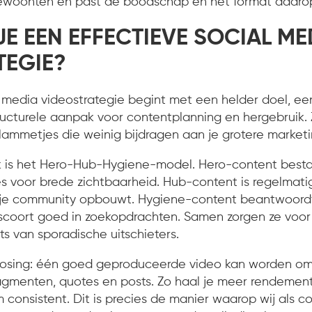
gewoonten en past de boodschap en het format daaro
E EEN EFFECTIEVE SOCIAL ME
TEGIE?
l media videostrategie begint met een helder doel, ee
ucturele aanpak voor contentplanning en hergebruik. 
 vlammetjes die weinig bijdragen aan je grotere marketi
is het Hero-Hub-Hygiene-model. Hero-content bestaat
s voor brede zichtbaarheid. Hub-content is regelmati
je community opbouwt. Hygiene-content beantwoord
 scoort goed in zoekopdrachten. Samen zorgen ze voo
s van sporadische uitschieters.
osing: één goed geproduceerde video kan worden om
ragmenten, quotes en posts. Zo haal je meer rendement 
om consistent. Dit is precies de manier waarop wij als 