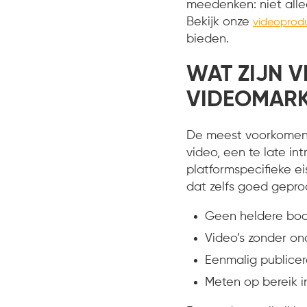
meedenken: niet alle
Bekijk onze
videoprodu
bieden.
WAT ZIJN V
VIDEOMARK
De meest voorkomende
video, een te late i
platformspecifieke e
dat zelfs goed gepro
Geen heldere boo
Video’s zonder on
Eenmalig publicer
Meten op bereik i