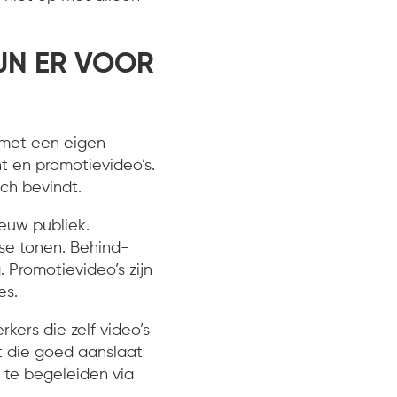
JN ER VOOR
k met een eigen
nt en promotievideo’s.
ich bevindt.
ieuw publiek.
se tonen. Behind-
 Promotievideo’s zijn
es.
ers die zelf video’s
t die goed aanslaat
s te begeleiden via