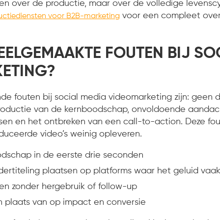
en over de productie, maar over de volledige levenscy
voor een compleet over
ctiediensten voor B2B-marketing
EELGEMAAKTE FOUTEN BIJ SO
ETING?
 fouten bij social media videomarketing zijn: geen du
ntroductie van de kernboodschap, onvoldoende aandac
isen en het ontbreken van een call-to-action. Deze fo
duceerde video’s weinig opleveren.
dschap in de eerste drie seconden
dertiteling plaatsen op platforms waar het geluid vaak
en zonder hergebruik of follow-up
n plaats van op impact en conversie