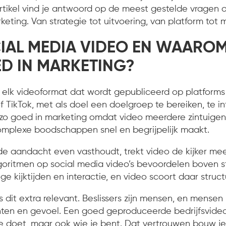
artikel vind je antwoord op de meest gestelde vragen 
ting. Van strategie tot uitvoering, van platform tot 
CIAL MEDIA VIDEO EN WAARO
ED IN MARKETING?
 elk videoformat dat wordt gepubliceerd op platforms 
 TikTok, met als doel een doelgroep te bereiken, te in
 zo goed in marketing omdat video meerdere zintuigen 
mplexe boodschappen snel en begrijpelijk maakt.
de aandacht even vasthoudt, trekt video de kijker mee
goritmen op social media video’s bevoordelen boven s
e kijktijden en interactie, en video scoort daar struct
 dit extra relevant. Beslissers zijn mensen, en mensen
hten en gevoel. Een goed geproduceerde bedrijfsvideo
 je doet, maar ook wie je bent. Dat vertrouwen bouw je