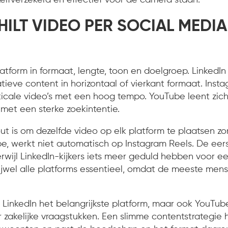
ILT VIDEO PER SOCIAL MEDIA
?
latform in formaat, lengte, toon en doelgroep. LinkedI
atieve content in horizontaal of vierkant formaat. Inst
rticale video’s met een hoog tempo. YouTube leent zich
et een sterke zoekintentie.
t is om dezelfde video op elk platform te plaatsen z
, werkt niet automatisch op Instagram Reels. De eer
 terwijl LinkedIn-kijkers iets meer geduld hebben voor e
rijwel alle platforms essentieel, omdat de meeste mens
s LinkedIn het belangrijkste platform, maar ook YouTu
 zakelijke vraagstukken. Een slimme contentstrategie