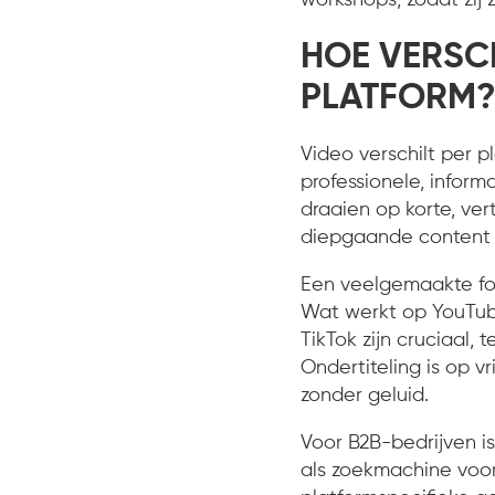
HOE VERSCH
PLATFORM
Video verschilt per p
professionele, inform
draaien op korte, ve
diepgaande content m
Een veelgemaakte fou
Wat werkt op YouTube
TikTok zijn cruciaal,
Ondertiteling is op v
zonder geluid.
Voor B2B-bedrijven i
als zoekmachine voor