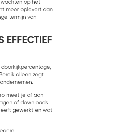
es wachten op het
ent meer oplevert dan
nge termijn van
S EFFECTIEF
d, doorkijkpercentage,
Bereik alleen zegt
p ondernemen.
eo meet je af aan
vragen of downloads.
 heeft gewerkt en wat
redere