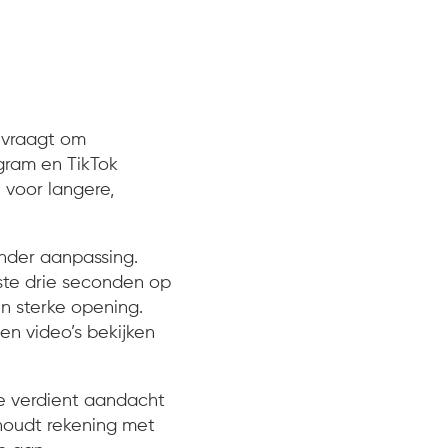
n vraagt om
agram en TikTok
 voor langere,
onder aanpassing.
ste drie seconden op
en sterke opening.
en video’s bekijken
be verdient aandacht
 houdt rekening met